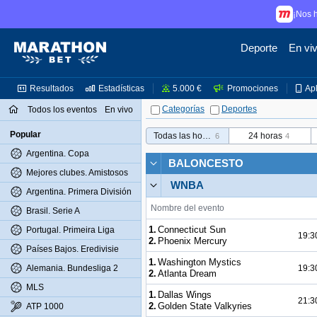
¡Nos h
Deporte
En vi
Resultados
Estadísticas
5.000 €
Promociones
Ap
Categorías
Deportes
Todos los eventos
En vivo
Popular
Todas las horas
24 horas
6
4
Argentina. Copa
BALONCESTO
Mejores clubes. Amistosos
WNBA
Argentina. Primera División
Nombre del evento
Brasil. Serie A
1.
Connecticut Sun
Portugal. Primeira Liga
19:3
2.
Phoenix Mercury
Países Bajos. Eredivisie
1.
Washington Mystics
Alemania. Bundesliga 2
19:3
2.
Atlanta Dream
MLS
1.
Dallas Wings
21:3
2.
Golden State Valkyries
ATP 1000