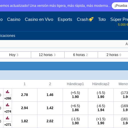
emos actualizado! Una versión más ligera, más rápida, más moderna...
¡Prueba 
vo
Casino
Casino en Vivo
Esports
Crash
Toto
Súper Pr
5.000 
licaciones
A
Hoy
12 horas
6 horas
2 horas
3
3
2
0
1
2
Hándicap
1
Hándicap
2
Meno
(+5.5)
(-5.5)
(173
2.78
1.46
0
1.90
1.90
1.9
+266
(+6.5)
(-6.5)
(169
2.94
1.42
0
1.86
1.94
1.9
+274
(-1.5)
(+1.5)
(161
1.82
2.02
0
1.90
1.90
1.9
+271