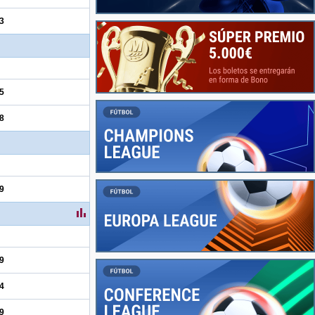
3
5
8
9
9
4
9