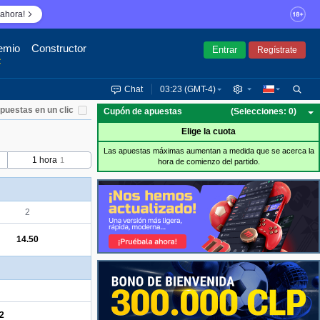
ahora!
emio
Constructor
Entrar
Regístrate
€
Chat
03:23 (GMT-4)
puestas en un clic
Cupón de apuestas
(Selecciones: 0)
Elige la cuota
Las apuestas máximas aumentan a medida que se acerca la
1 hora
1
hora de comienzo del partido.
2
14.50
2