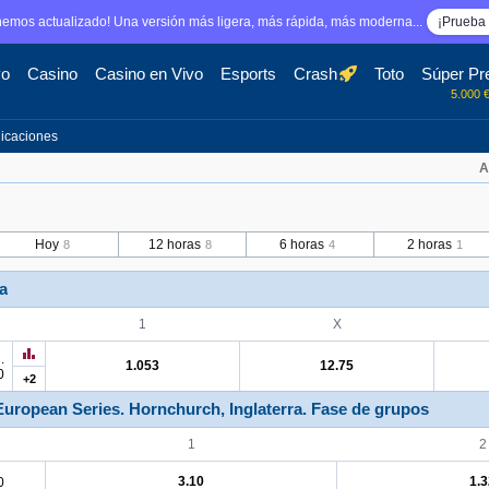
emos actualizado! Una versión más ligera, más rápida, más moderna...
¡Prueba 
vo
Casino
Casino en Vivo
Esports
Crash
Toto
Súper Pr
5.000 
licaciones
A
Hoy
12 horas
6 horas
2 horas
8
8
4
1
a
1
X
.
1.053
12.75
0
+2
European Series.
Hornchurch, Inglaterra.
Fase de grupos
1
2
3.10
1.3
0