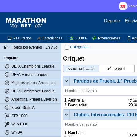
¡Nos h
Deporte
En vi
Resultados
Estadísticas
5.000 €
Promociones
Ap
Categorías
Todos los eventos
En vivo
Críquet
Popular
UEFA Champions League
Todas las horas
24 horas
14
8
UEFA Europa League
Partidos de Prueba.
1.ª Prueb
Mejores clubes. Amistosos
Nombre del evento
UEFA Conference League
Argentina. Primera División
1.
Australia
12 ag
2.
Bangladés
20:3
Brasil. Serie A
Clubes. Internacionales.
T10 
ATP 1000
WTA 1000
Nombre del evento
WNBA
1.
Rainham
05:3