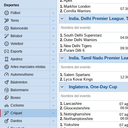
2.
Apex
Deportes
1.
Markhor London
07:3
2.
Comilla Warriors
Fútbol
India.
Delhi Premier League.
Tenis
Nombre del evento
Baloncesto
1.
South Delhi Superstarz
Béisbol
04:0
2.
Outer Delhi Warriors
Voleibol
1.
New Delhi Tigers
09:3
2.
Purani Dilli 6
Esports
India.
Tamil Nadu Premier Le
Ajedrez
Artes marciales mixtas
Nombre del evento
Automovilismo
1.
Salem Spartans
12:3
2.
Lyca Kovai Kings
Bádminton
Inglaterra.
One-Day Cup
Balonmano
Nombre del evento
Boxeo
1.
Lancashire
07 ag
Ciclismo
2.
Gloucestershire
06:0
Críquet
1.
Nottinghamshire
07 ag
2.
Northamptonshire
06:0
Dardos
1.
Yorkshire
07 ag