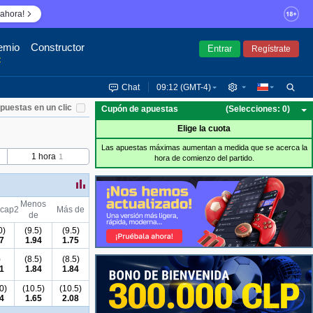
ahora!
emio
Constructor
Entrar
Regístrate
€
Chat
09:12 (GMT-4)
puestas en un clic
Cupón de apuestas
(Selecciones: 0)
Elige la cuota
Las apuestas máximas aumentan a medida que se acerca la
1 hora
1
hora de comienzo del partido.
Menos
icap
2
Más de
de
0)
(9.5)
(9.5)
7
1.94
1.75
)
(8.5)
(8.5)
1
1.84
1.84
0)
(10.5)
(10.5)
4
1.65
2.08