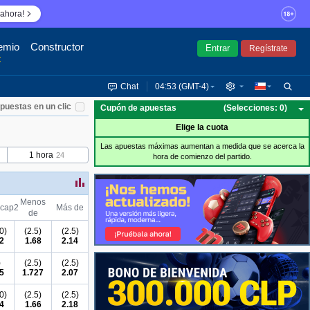
ahora!
emio
Constructor
Entrar
Regístrate
€
Chat
04:53 (GMT-4)
puestas en un clic
Cupón de apuestas
(Selecciones: 0)
Elige la cuota
Las apuestas máximas aumentan a medida que se acerca la
1 hora
24
hora de comienzo del partido.
Menos
icap
2
Más de
de
0)
(2.5)
(2.5)
2
1.68
2.14
)
(2.5)
(2.5)
5
1.727
2.07
0)
(2.5)
(2.5)
4
1.66
2.18