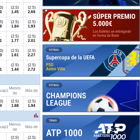
0)
(2.5)
(2.5)
0
1.45
2.69
5)
(2.5)
(2.5)
9
1.84
1.93
)
(2.5)
(2.5)
1
1.77
2.01
0)
(2.5)
(2.5)
3
1.61
2.27
)
(2.5)
(2.5)
1
1.44
2.72
Menos
icap
2
Más de
de
0)
(2.5)
(2.5)
4
1.88
1.94
Menos
icap
2
Más de
de
)
(2.5)
(2.5)