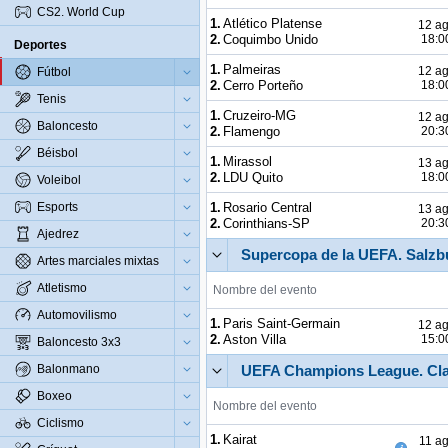
CS2. World Cup
1.
Atlético Platense
12 ag
2.
Coquimbo Unido
18:0
Deportes
1.
Palmeiras
12 ag
Fútbol
2.
Cerro Porteño
18:0
Tenis
1.
Cruzeiro-MG
12 ag
Baloncesto
2.
Flamengo
20:3
Béisbol
1.
Mirassol
13 ag
2.
LDU Quito
18:0
Voleibol
Esports
1.
Rosario Central
13 ag
2.
Corinthians-SP
20:3
Ajedrez
Supercopa de la UEFA.
Salzb
Artes marciales mixtas
Atletismo
Nombre del evento
Automovilismo
1.
Paris Saint-Germain
12 ag
2.
Aston Villa
15:0
Baloncesto 3x3
Balonmano
UEFA Champions League.
Cla
Boxeo
Nombre del evento
Ciclismo
1.
Kairat
11 ag