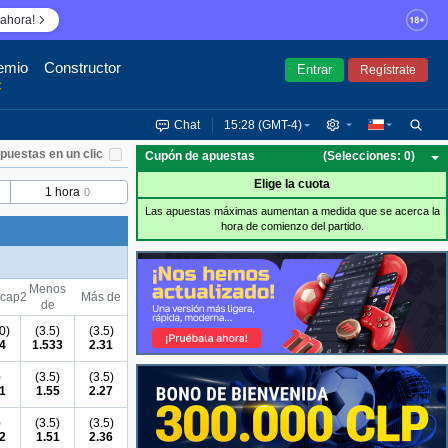
ahora!
emio
Constructor
Entrar
Regístrate
€
Chat
15:28 (GMT-4)
puestas en un clic
Cupón de apuestas
(Selecciones: 0)
Elige la cuota
1 hora
0
Las apuestas máximas aumentan a medida que se acerca la
hora de comienzo del partido.
Menos
icap
2
Más de
de
0)
(3.5)
(3.5)
4
1.533
2.31
)
(3.5)
(3.5)
1
1.55
2.27
)
(3.5)
(3.5)
2
1.51
2.36