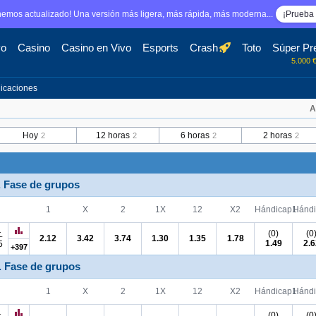
emos actualizado! Una versión más ligera, más rápida, más moderna...
¡Prueba 
vo
Casino
Casino en Vivo
Esports
Crash
Toto
Súper Pr
5.000 
licaciones
A
Hoy
12 horas
6 horas
2 horas
2
2
2
2
.
Fase de grupos
1
X
2
1X
12
X2
Hándicap
1
Hánd
(0)
(0
.
2.12
3.42
3.74
1.30
1.35
1.78
1.49
2.6
5
+397
.
Fase de grupos
1
X
2
1X
12
X2
Hándicap
1
Hánd
(0)
(0