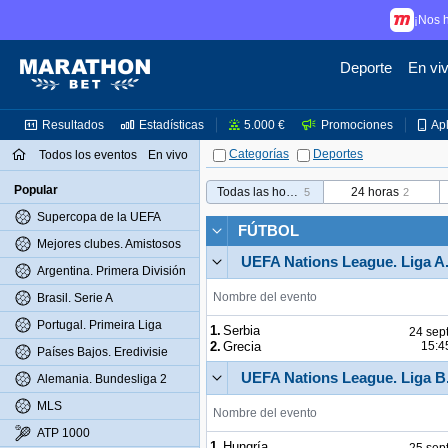
¡Nos h
Deporte
En vi
Resultados
Estadísticas
5.000 €
Promociones
Ap
Categorías
Deportes
Todos los eventos
En vivo
Popular
Todas las horas
24 horas
5
2
Supercopa de la UEFA
FÚTBOL
Mejores clubes. Amistosos
UEFA Nations League.
Liga A
Argentina. Primera División
Nombre del evento
Brasil. Serie A
Portugal. Primeira Liga
1.
Serbia
24 sept
2.
Grecia
15:4
Países Bajos. Eredivisie
UEFA Nations League.
Liga B
Alemania. Bundesliga 2
MLS
Nombre del evento
ATP 1000
1.
Hungría