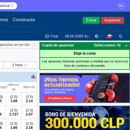
ahora!
emio
Constructor
Entrar
Regístrate
€
Chat
08:29 (GMT-4)
puestas en un clic
Cupón de apuestas
(Selecciones: 0)
Elige la cuota
Las apuestas máximas aumentan a medida que se acerca la
1 hora
71
hora de comienzo del partido.
Menos
icap
2
Más de
de
0)
(2.5)
(2.5)
3
1.68
2.14
)
(2.5)
(2.5)
5
1.727
2.07
0)
(2.5)
(2.5)
4
1.66
2.18