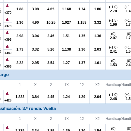
(-1.0)
(+1.
.
1.88
3.08
4.65
1.168
1.34
1.86
2.78
1.4
0
+370
(-1.5)
(+1.
.
1.30
4.90
10.25
1.027
1.153
3.32
1.96
1.7
0
+378
(0)
(0
.
2.98
3.04
2.46
1.51
1.35
1.36
2.07
1.7
0
+398
(-1.0)
(+1.
.
1.73
3.32
5.20
1.138
1.30
2.03
2.41
1.5
0
+380
(0)
(0
.
2.22
2.95
3.54
1.27
1.37
1.61
1.53
2.4
0
+366
urgo
1
X
2
1X
12
X2
Hándicap
1
Hánd
(-1.0)
(+1.
.
1.833
3.84
4.45
1.24
1.29
2.04
2.48
1.5
0
+425
sificación.
3.ª ronda.
Vuelta
1
X
2
1X
12
X2
Hándicap
1
Hánd
(0)
(0
.
2.375
3.34
2.85
1.39
1.30
1.54