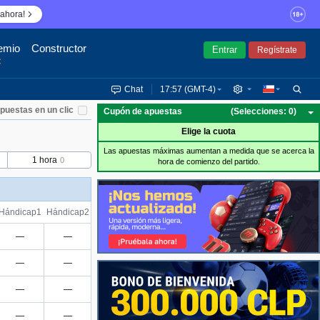
ahora!
emio
Constructor
Entrar
Regístrate
€
Chat
17:57 (GMT-4)
puestas en un clic
Cupón de apuestas
(Selecciones: 0)
Elige la cuota
Las apuestas máximas aumentan a medida que se acerca la
1 hora
0
hora de comienzo del partido.
Hándicap
1
Hándicap
2
—
—
—
—
—
—
—
—