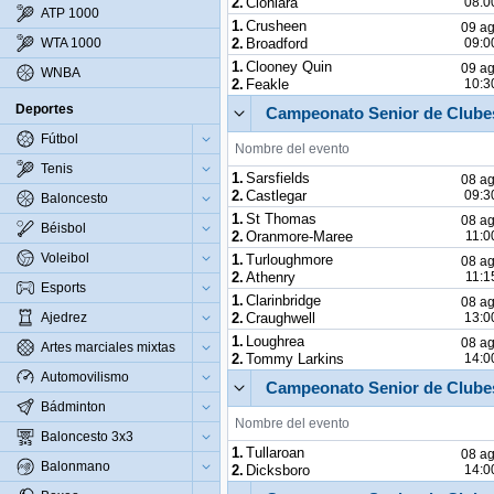
2.
Clonlara
08:0
ATP 1000
1.
Crusheen
09 ag
WTA 1000
2.
Broadford
09:0
1.
Clooney Quin
09 ag
WNBA
2.
Feakle
10:3
Deportes
Campeonato Senior de Clube
Fútbol
Nombre del evento
Tenis
1.
Sarsfields
08 ag
2.
Castlegar
09:3
Baloncesto
1.
St Thomas
08 ag
Béisbol
2.
Oranmore-Maree
11:0
Voleibol
1.
Turloughmore
08 ag
2.
Athenry
11:1
Esports
1.
Clarinbridge
08 ag
Ajedrez
2.
Craughwell
13:0
1.
Loughrea
08 ag
Artes marciales mixtas
2.
Tommy Larkins
14:0
Automovilismo
Campeonato Senior de Clube
Bádminton
Nombre del evento
Baloncesto 3x3
1.
Tullaroan
08 ag
Balonmano
2.
Dicksboro
14:0