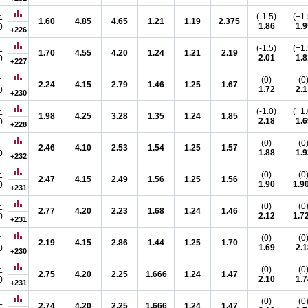
(-1.5)
(+1.
.
1.60
4.85
4.65
1.21
1.19
2.375
1.86
1.9
0
+226
(-1.5)
(+1.
.
1.70
4.55
4.20
1.24
1.21
2.19
2.01
1.8
0
+227
(0)
(0
.
2.24
4.15
2.79
1.46
1.25
1.67
1.72
2.1
0
+230
(-1.0)
(+1.
.
1.98
4.25
3.28
1.35
1.24
1.85
2.18
1.6
0
+228
(0)
(0
.
2.46
4.10
2.53
1.54
1.25
1.57
1.88
1.9
0
+232
(0)
(0
.
2.47
4.15
2.49
1.56
1.25
1.56
1.90
1.9
0
+231
(0)
(0
.
2.77
4.20
2.23
1.68
1.24
1.46
2.12
1.7
0
+231
(0)
(0
.
2.19
4.15
2.86
1.44
1.25
1.70
1.69
2.1
0
+230
(0)
(0
.
2.75
4.20
2.25
1.666
1.24
1.47
2.10
1.7
0
+231
(0)
(0
.
2.74
4.20
2.25
1.666
1.24
1.47