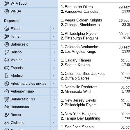
WTA 1000
1.
Edmonton Oilers
29 sept
WNBA
2.
Vancouver Canucks
23:0
1.
Vegas Golden Knights
29 sept
Deportes
2.
Chicago Blackhawks
23:3
Fútbol
1.
Philadelphia Flyers
30 sept
Tenis
2.
Pittsburgh Penguins
20:3
Baloncesto
1.
Colorado Avalanche
30 sept
2.
Los Angeles Kings
23:0
Béisbol
Voleibol
1.
Calgary Flames
01 oct
2.
Seattle Kraken
17:0
Esports
1.
Columbus Blue Jackets
01 oct
Ajedrez
2.
Buffalo Sabres
17:0
Artes marciales mixtas
1.
Nashville Predators
01 oct
Automovilismo
2.
Minnesota Wild
17:0
Baloncesto 3x3
1.
New Jersey Devils
01 oct
2.
Philadelphia Flyers
17:0
Balonmano
1.
New York Rangers
01 oct
Boxeo
2.
Tampa Bay Lightning
17:0
Ciclismo
1.
San Jose Sharks
01 oct