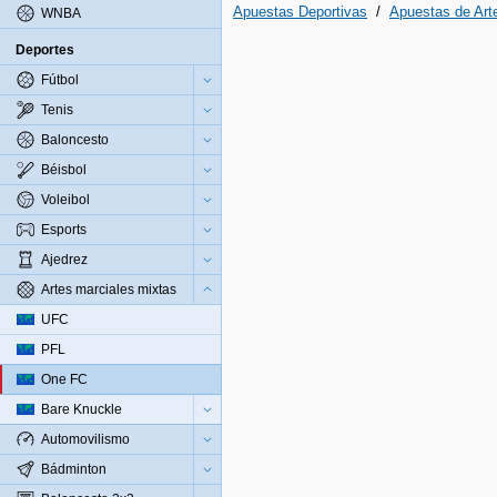
Apuestas Deportivas
/
Apuestas de Art
WNBA
Deportes
Fútbol
Tenis
Baloncesto
Béisbol
Voleibol
Esports
Ajedrez
Artes marciales mixtas
UFC
PFL
One FC
Bare Knuckle
Automovilismo
Bádminton