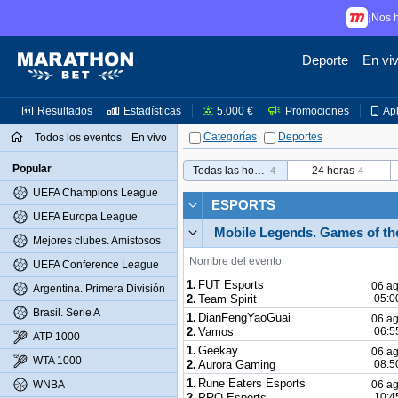
¡Nos h
Deporte
En vi
Resultados
Estadísticas
5.000 €
Promociones
Ap
Categorías
Deportes
Todos los eventos
En vivo
Popular
Todas las horas
24 horas
4
4
UEFA Champions League
ESPORTS
UEFA Europa League
Mobile Legends.
Games of th
Mejores clubes. Amistosos
Nombre del evento
UEFA Conference League
1.
FUT Esports
06 ag
Argentina. Primera División
2.
Team Spirit
05:0
Brasil. Serie A
1.
DianFengYaoGuai
06 ag
2.
Vamos
06:5
ATP 1000
1.
Geekay
06 ag
WTA 1000
2.
Aurora Gaming
08:5
1.
Rune Eaters Esports
WNBA
06 ag
2.
PRO Esports
10:4