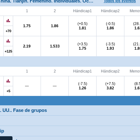
China.
Tianjin.
Femenino.
Individuales.
Octavos de final
Todos los eventos
1
2
Hándicap
1
Hándicap
2
Meno
(+0.5)
(-0.5)
(28.
1.75
1.86
1.81
1.86
1.6
+70
(+3.5)
(-3.5)
(21.
2.19
1.533
1.75
1.93
1.8
+125
1
2
Hándicap
1
Hándicap
2
Meno
(-7.5)
(+7.5)
(8.
—
—
1.26
3.82
1.6
+5
. UU..
Fase de grupos
ip