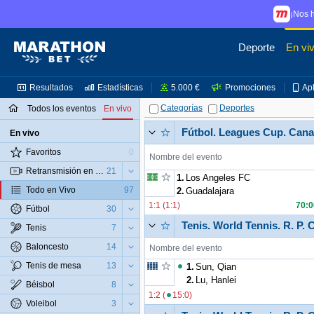
¡Nos h
Deporte
En vi
Resultados
Estadísticas
5.000 €
Promociones
Ap
Categorías
Deportes
Todos los eventos
En vivo
Fútbol.
Leagues Cup.
Cana
En vivo
Favoritos
0
Nombre del evento
Retransmisión en vivo
21
1.
Los Angeles FC
Todo en Vivo
97
2.
Guadalajara
1:1 (1:1)
70:0
Fútbol
30
Tenis.
World Tennis.
R. P. 
Tenis
7
Baloncesto
14
Nombre del evento
Tenis de mesa
13
1.
Sun, Qian
2.
Lu, Hanlei
Béisbol
8
1:2
(
15:0)
Voleibol
3