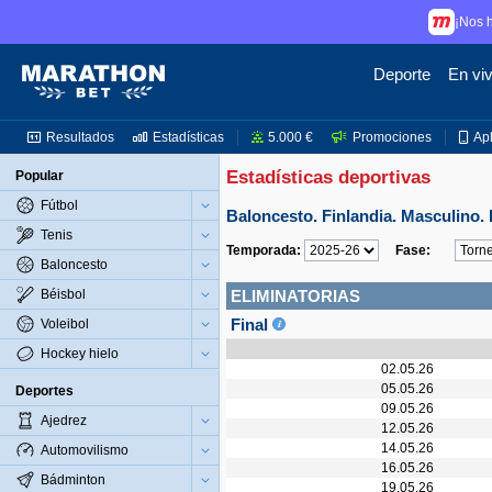
¡Nos h
Deporte
En vi
Resultados
Estadísticas
5.000 €
Promociones
Ap
Estadísticas deportivas
Popular
Fútbol
Baloncesto. Finlandia. Masculino. 
Tenis
Temporada:
Fase:
Baloncesto
Béisbol
ELIMINATORIAS
Final
Voleibol
Hockey hielo
02.05.26
05.05.26
Deportes
09.05.26
Ajedrez
12.05.26
14.05.26
Automovilismo
16.05.26
Bádminton
19.05.26