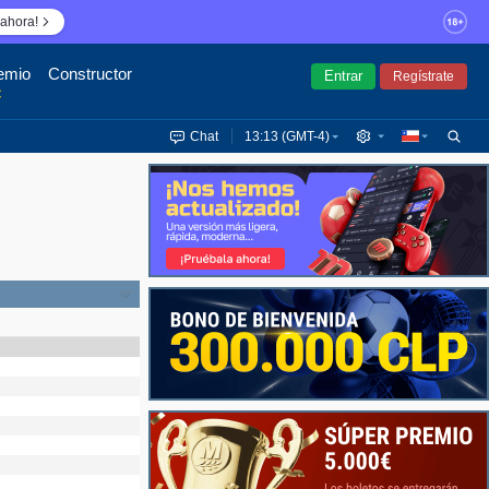
ahora!
emio
Constructor
Entrar
Regístrate
€
Chat
13:13 (GMT-4)