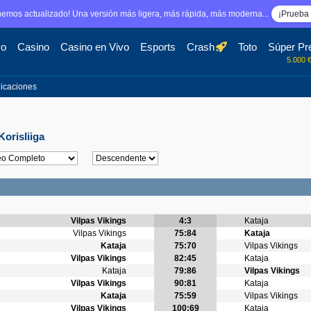
emos actualizado! Una versión más ligera, más rápida, más moderna...
¡Prueba 
vo
Casino
Casino en Vivo
Esports
Crash
Toto
Súper Pr
5.000 
licaciones
Korisliiga
Vilpas Vikings
4:3
Kataja
Vilpas Vikings
75:84
Kataja
Kataja
75:70
Vilpas Vikings
Vilpas Vikings
82:45
Kataja
Kataja
79:86
Vilpas Vikings
Vilpas Vikings
90:81
Kataja
Kataja
75:59
Vilpas Vikings
Vilpas Vikings
100:69
Kataja