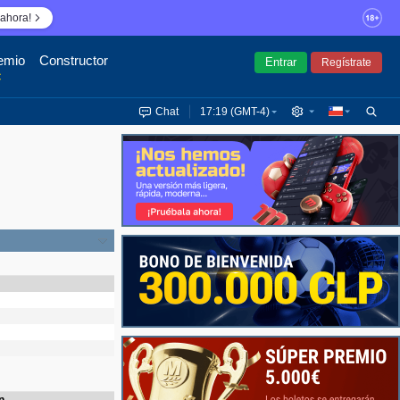
ahora!
emio
Constructor
Entrar
Regístrate
€
Chat
17:19 (GMT-4)