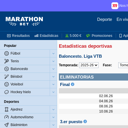
¡Nos h
Deporte
En vi
Resultados
Estadísticas
5.000 €
Promociones
Ap
Estadísticas deportivas
Popular
Fútbol
Baloncesto. Liga VTB
Tenis
Temporada:
Fase:
Baloncesto
Béisbol
ELIMINATORIAS
Final
Voleibol
Hockey hielo
02.06.26
04.06.26
Deportes
08.06.26
Ajedrez
10.06.26
Automovilismo
3.er puesto
Bádminton