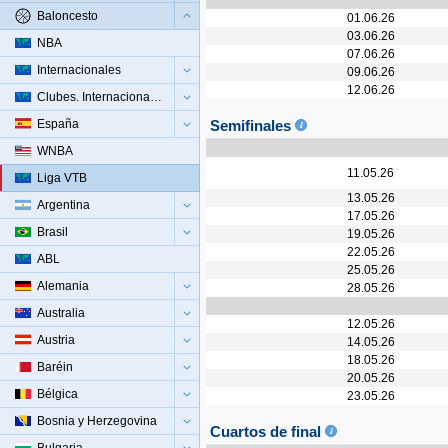
Baloncesto
01.06.26
03.06.26
NBA
07.06.26
Internacionales
09.06.26
12.06.26
Clubes. Internacionales
España
Semifinales
WNBA
11.05.26
Liga VTB
13.05.26
Argentina
17.05.26
Brasil
19.05.26
22.05.26
ABL
25.05.26
Alemania
28.05.26
Australia
12.05.26
Austria
14.05.26
18.05.26
Baréin
20.05.26
Bélgica
23.05.26
Bosnia y Herzegovina
Cuartos de final