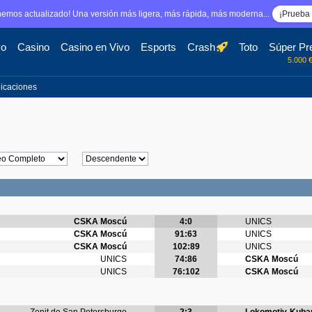
emos actualizado! Una versión más ligera, más rápida, más moderna...
¡Prueba 
vo
Casino
Casino en Vivo
Esports
Crash
Toto
Súper Pr
5.000 
licaciones
CSKA Moscú
4:0
UNICS
CSKA Moscú
91:63
UNICS
CSKA Moscú
102:89
UNICS
UNICS
74:86
CSKA Moscú
UNICS
76:102
CSKA Moscú