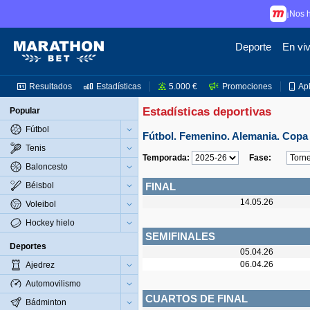
¡Nos h
Deporte
En vi
Resultados
Estadísticas
5.000 €
Promociones
Ap
Estadísticas deportivas
Popular
Fútbol
Fútbol. Femenino. Alemania. Copa
Tenis
Temporada:
Fase:
Baloncesto
Béisbol
FINAL
14.05.26
Voleibol
Hockey hielo
SEMIFINALES
Deportes
05.04.26
06.04.26
Ajedrez
Automovilismo
CUARTOS DE FINAL
Bádminton