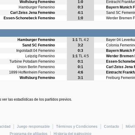
Wolfsburg Femenino
1:0
Eintracht Frankfu
Hamburger Femenino
0:3
Bayern Munich 
Carl Zeiss Jena Femenino
4:1
Sand SC Femeni
Essen-Schonebeck Femenino
1:0
Werder Bremen 
Hamburger Femenino
1:1
TL 4:2
Bayer 04 Leverk
Sand SC Femenino
3:2
Colonia Femenin
Ingolstadt 04 Femenino
0:3
Bayern Munich 
Leipzig Femenino
1:1
TL 4:5
Werder Bremen 
Turbine Potsdam Femenino
0:1
Essen-Schonebe
Union Berlin Femenino
0:1
Carl Zeiss Jena
1899 Hoffenheim Femenino
4:6
Eintracht Frankf
Wolfsburg Femenino
3:1
Freiburg Femeni
 ver las estadísticas de los partidos previos.
vacidad
Juego responsable
Términos y Condiciones
Contacto
Móvil
Programa de afiliados
Historia del patrocinio