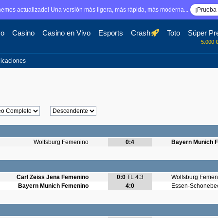
emos actualizado! Una versión más ligera, más rápida, más moderna...
¡Prueba 
vo
Casino
Casino en Vivo
Esports
Crash
Toto
Súper Pr
5.000 
licaciones
Wolfsburg Femenino
0:4
Bayern Munich 
Carl Zeiss Jena Femenino
0:0
TL 4:3
Wolfsburg Femen
Bayern Munich Femenino
4:0
Essen-Schonebe