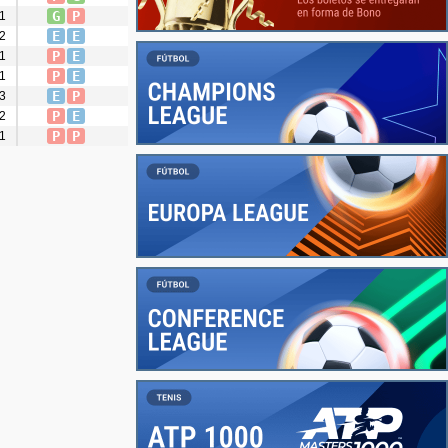
G
P
1
E
E
2
P
E
1
P
E
1
E
P
3
P
E
2
P
P
1