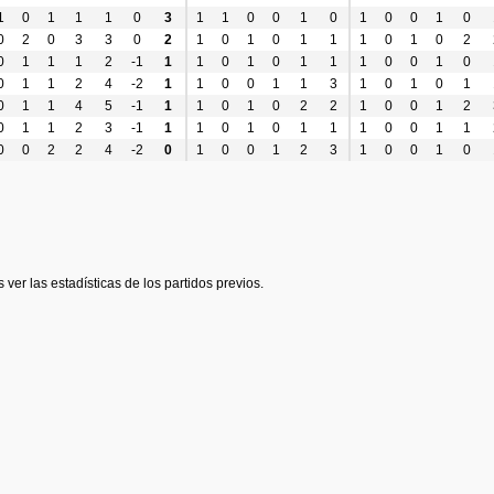
1
0
1
1
1
0
3
1
1
0
0
1
0
1
0
0
1
0
0
2
0
3
3
0
2
1
0
1
0
1
1
1
0
1
0
2
0
1
1
1
2
-1
1
1
0
1
0
1
1
1
0
0
1
0
0
1
1
2
4
-2
1
1
0
0
1
1
3
1
0
1
0
1
0
1
1
4
5
-1
1
1
0
1
0
2
2
1
0
0
1
2
0
1
1
2
3
-1
1
1
0
1
0
1
1
1
0
0
1
1
0
0
2
2
4
-2
0
1
0
0
1
2
3
1
0
0
1
0
 ver las estadísticas de los partidos previos.