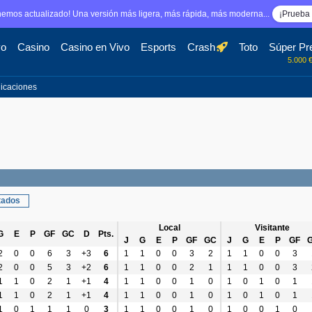
emos actualizado! Una versión más ligera, más rápida, más moderna...
¡Prueba 
vo
Casino
Casino en Vivo
Esports
Crash
Toto
Súper Pr
5.000 
licaciones
tados
Local
Visitante
G
E
P
GF
GC
D
Pts.
J
G
E
P
GF
GC
J
G
E
P
GF
2
0
0
6
3
+3
6
1
1
0
0
3
2
1
1
0
0
3
2
0
0
5
3
+2
6
1
1
0
0
2
1
1
1
0
0
3
1
1
0
2
1
+1
4
1
1
0
0
1
0
1
0
1
0
1
1
1
0
2
1
+1
4
1
1
0
0
1
0
1
0
1
0
1
1
0
1
1
1
0
3
1
1
0
0
1
0
1
0
0
1
0