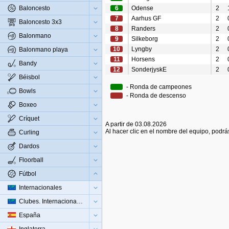
Baloncesto
6
Odense
2
7
Aarhus GF
2
Baloncesto 3x3
8
Randers
2
Balonmano
9
Silkeborg
2
10
Lyngby
2
Balonmano playa
11
Horsens
2
Bandy
12
SonderjyskE
2
Béisbol
- Ronda de campeones
Bowls
- Ronda de descenso
Boxeo
Críquet
A partir de 03.08.2026
Al hacer clic en el nombre del equipo, podrás
Curling
Dardos
Floorball
Fútbol
Internacionales
Clubes. Internacionales
España