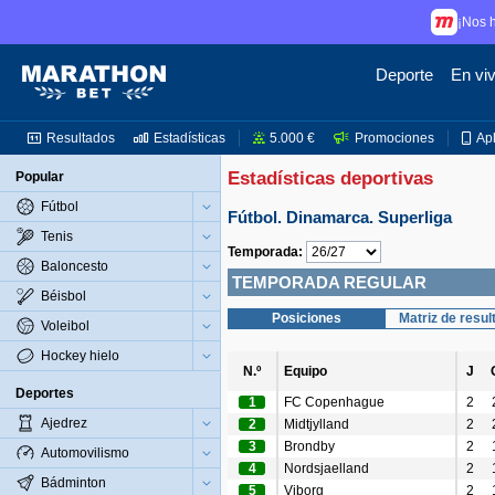
¡Nos h
Deporte
En vi
Resultados
Estadísticas
5.000 €
Promociones
Ap
Estadísticas deportivas
Popular
Fútbol
Fútbol. Dinamarca. Superliga
Tenis
Temporada:
Baloncesto
TEMPORADA REGULAR
Béisbol
Posiciones
Matriz de resul
Voleibol
Hockey hielo
N.º
Equipo
J
Deportes
1
FC Copenhague
2
Ajedrez
2
Midtjylland
2
3
Brondby
2
Automovilismo
4
Nordsjaelland
2
Bádminton
5
Viborg
2