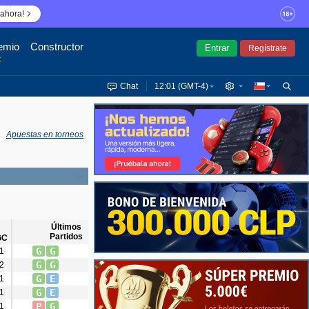
ahora!
emio
Constructor
Entrar
Regístrate
€
Chat
12:01 (GMT-4)
Apuestas en torneos
Últimos
Partidos
GC
G
G
1
G
G
2
G
E
1
G
E
1
P
G
1