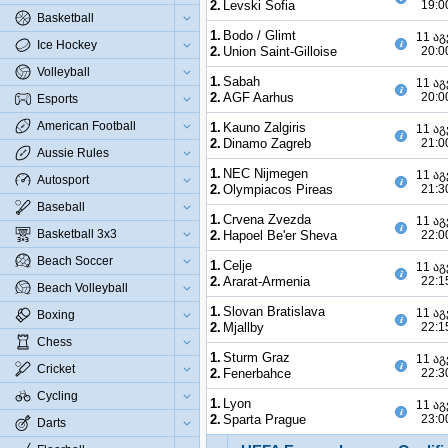
2.
Levski Sofia
19:0
Basketball
1.
Bodo / Glimt
11 აგ
Ice Hockey
2.
Union Saint-Gilloise
20:0
Volleyball
1.
Sabah
11 აგ
2.
AGF Aarhus
20:0
Esports
American Football
1.
Kauno Zalgiris
11 აგ
2.
Dinamo Zagreb
21:0
Aussie Rules
1.
NEC Nijmegen
11 აგ
Autosport
2.
Olympiacos Pireas
21:3
Baseball
1.
Crvena Zvezda
11 აგ
Basketball 3x3
2.
Hapoel Be'er Sheva
22:0
Beach Soccer
1.
Celje
11 აგ
2.
Ararat-Armenia
22:1
Beach Volleyball
1.
Slovan Bratislava
11 აგ
Boxing
2.
Mjallby
22:1
Chess
1.
Sturm Graz
11 აგ
Cricket
2.
Fenerbahce
22:3
Cycling
1.
Lyon
11 აგ
2.
Sparta Prague
23:0
Darts