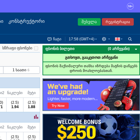
ზი
კონსტრუქტორი
შესვლა
რეგისტრაცია
ჩატი
17:58 (GMT+4)
სწრაფი ფსონები
ფსონის ბილეთი
(0 არჩევანი)
გთხოვთ, გააკეთოთ არჩევანი
ფსონის მაქსიმალური თანხა იზრდება მატჩის დაწყებს
1 საათი
6
დროის მოახლოებასთან.
პი
2
ნაკლები
მეტი
0)
(2.5)
(2.5)
71
1.94
1.88
პი
2
ნაკლები
მეტი
)
(2.5)
(2.5)