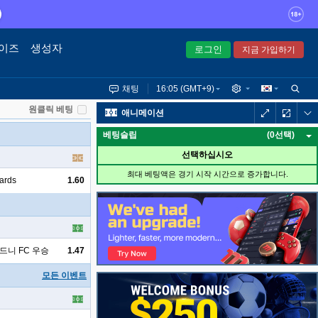
이즈
생성자
로그인
지금 가입하기
채팅
16:05 (GMT+9)
원클릭 베팅
애니메이션
베팅슬립
(0선택)
선택하십시오
최대 베팅액은 경기 시작 시간으로 증가합니다.
ards
1.60
드니 FC 우승
1.47
모든 이벤트