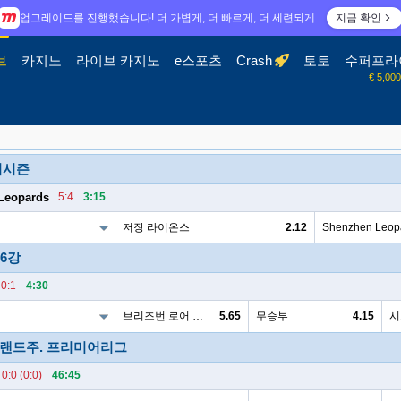
업그레이드를 진행했습니다! 더 가볍게, 더 빠르게, 더 세련되게...
지금 확인
브
카지노
라이브 카지노
e스포츠
Crash
토토
수퍼프라
€ 5,000
리시즌
Leopards
5:4
3:15
저장 라이온스
2.12
Shenzhen Leop
16강
0:1
4:30
브리즈번 로어 우승
5.65
무승부
4.15
시
랜드주.
프리미어리그
0:0 (0:0)
46:45