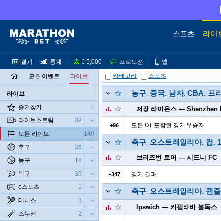
스포츠
라이
결과
통계
프로모션
앱
€ 5,000
카테고리
스포츠
모든 이벤트
라이브
농구.
중국.
남자.
CBA.
프
라이브
즐겨찾기
0
저장 라이온스
—
Shenzhen 
라이브스트림
32
모든 OT 포함된 경기 우승자
+96
모든 라이브
140
축구.
오스트레일리아.
컵.
축구
36
브리즈번 로어
—
시드니 FC
농구
18
탁구
35
경기 결과
+347
e스포츠
1
축구.
오스트레일리아.
퀸즐
테니스
3
Ipswich
—
카팔라바 불독스
스누커
2