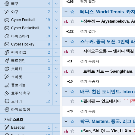
경기 결과
+198
배구
4
테니스.
World Tennis.
카자
야구
2
Cyber Football
19
장수정
—
Arystanbekova, A
Cyber Basketball
9
경기 결과
+122
아이스하키
19
스누커.
중국 오픈.
1번째 
Cyber Hockey
8
지아오구오동
—
앤서니 맥길
럭비 리그
2
배드민턴
1
경기 우승자
+11
숏하키
3
트럼프 저드
—
Saengkham,
크리켓
2
경기 우승자
+10
플로어볼
2
배구.
친선 토너먼트.
Intern
호주식 축구
1
필리핀
—
인도네시아
1:1 (2
로터리
12
라이브 일정
경기 우승
+70
가상 스포츠
탁구.
Masters.
중국.
리그 B
Baseball
1
Sun, Shi Qi
—
Yin, Li Xin