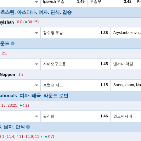
Ipswich 우승
1.49
무승부
3.42
흐스탄.
아스타나.
여자.
단식.
결승
sylzhan
0:0
(
30:15)
장수정 우승
1.38
Arystanbekova,
라운드
2:1
지아오구오동
1.45
앤서니 맥길
 Noppon
1:2
트럼프 저드
1.15
Saengkham, N
ationals.
여자.
태국.
라운드 로빈
5:13, 23:25,
4:1
)
필리핀
1.46
인도네시아
.
남자.
단식
3:1 (11:4, 7:11, 11:9, 11:7,
8:7
)