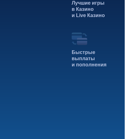
Лучшие игры
в Казино
и Live Казино
Быстрые
выплаты
и пополнения