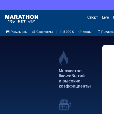
Спорт
Live
Результаты
Статистика
5 000 €
Акции
Прилож
Множество
live-событий
и высокие
коэффициенты