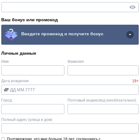
Ваш бонус или промокод
Введите промокод и получите бонус
Личные данные
Имя
Фамилия
Дата рождения
18+
Город
Почтовый индекс/код (необязательно)
Полный адрес (улица и дом)
Подтверждаю, что мне больше 18 лет, соглашаюсь с