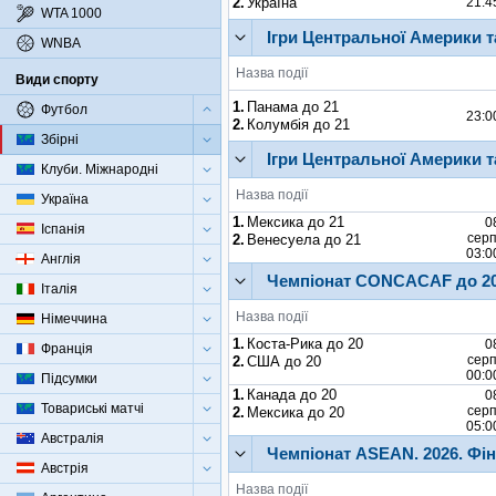
2.
Україна
21:4
WTA 1000
Ігри Центральної Америки т
WNBA
Назва події
Види спорту
1.
Панама до 21
Футбол
23:0
2.
Колумбія до 21
Збірні
Ігри Центральної Америки т
Клуби. Міжнародні
Назва події
Україна
1.
Мексика до 21
0
Іспанія
серп
2.
Венесуела до 21
03:0
Англія
Чемпіонат CONCACAF до 20
Італія
Назва події
Німеччина
1.
Коста-Рика до 20
0
Франція
серп
2.
США до 20
00:0
Підсумки
1.
Канада до 20
0
Товариські матчі
серп
2.
Мексика до 20
05:0
Австралія
Чемпіонат ASEAN.
2026.
Фін
Австрія
Назва події