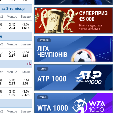
2
1.83
2.00
 за 3-тє місце
а
2
Менше
Більше
5)
(2.5)
(2.5)
9
2.24
1.615
ал
а
2
Менше
Більше
0)
(2.5)
(2.5)
3
2.17
1.65
а
2
Менше
Більше
5)
(2.5)
(2.5)
2
2.33
1.57
5)
(3.5)
(3.5)
3
1.55
2.375
а
2
Менше
Більше