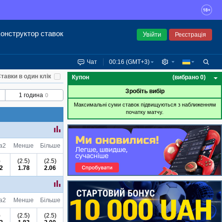
онструктор ставок
Увійти
Реєстрація
Чат
00:16 (GMT+3)
тавки в один клік
Купон
(вибрано 0)
Зробіть вибір
1 година
0
Максимальні суми ставок підвищуються з наближенням
початку матчу.
а
2
Менше
Більше
)
(2.5)
(2.5)
2
1.78
2.06
а
2
Менше
Більше
)
(2.5)
(2.5)