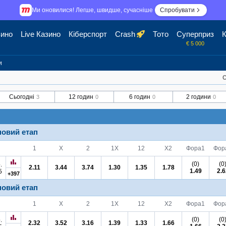
Ми оновилися! Легше, швидше, сучасніше
Спробувати
зино
Live Казино
Кіберспорт
Crash
Тото
Суперприз
К
€ 5 000
и
С
Сьогодні
12 годин
6 годин
2 години
3
0
0
0
повий етап
1
X
2
1X
12
X2
Фора
1
Фор
(0)
(0
.
2.11
3.44
3.74
1.30
1.35
1.78
1.49
2.6
5
+397
повий етап
1
X
2
1X
12
X2
Фора
1
Фор
(0)
(0
.
2.32
3.52
3.16
1.39
1.33
1.66