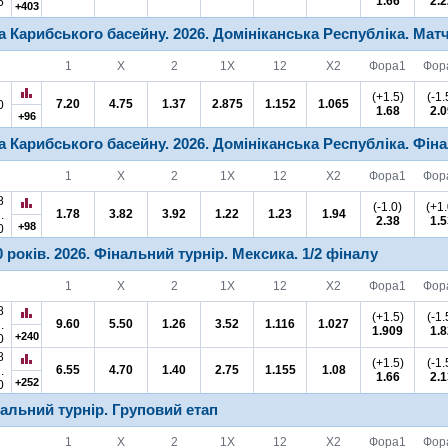
1.66
2.2
5
+403
а Карибського басейну.
2026.
Домініканська Республіка.
Матч
1
X
2
1X
12
X2
Фора
1
Фор
(+1.5)
(-1.
7.20
4.75
1.37
2.875
1.152
1.065
0
1.68
2.0
+96
а Карибського басейну.
2026.
Домініканська Республіка.
Фін
1
X
2
1X
12
X2
Фора
1
Фор
8
(-1.0)
(+1.
1.78
3.82
3.92
1.22
1.23
1.94
.
2.38
1.5
+98
0
 років.
2026.
Фінальний турнір.
Мексика.
1/2 фіналу
1
X
2
1X
12
X2
Фора
1
Фор
8
(+1.5)
(-1.
9.60
5.50
1.26
3.52
1.116
1.027
.
1.909
1.8
+240
0
8
(+1.5)
(-1.
6.55
4.70
1.40
2.75
1.155
1.08
.
1.66
2.1
+252
0
альний турнір.
Груповий етап
1
X
2
1X
12
X2
Фора
1
Фор