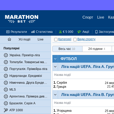
Спорт
Live
Ка
Результати
Статистика
€ 5 000
Акції
Застосунк
Категорії
Види спорту
Усі події
Live
Популярні
Весь час
24 години
10
4
Україна. Прем'єр-ліга
ФУТБОЛ
Топклуби. Товариські матчі
Ліга націй UEFA.
Ліга А.
Гру
Португалія. Прімейра-ліга
Назва події
Нідерланди. Ередивізі
1.
Сербія
Німеччина. Друга Бундесліга
24 вер
2.
Греція
21:4
MLS
Ліга націй UEFA.
Ліга В.
Гру
Аргентина. Прімера дивізіон
Назва події
Бразилія. Серія А
ATP 1000
1.
Угорщина
25 вер