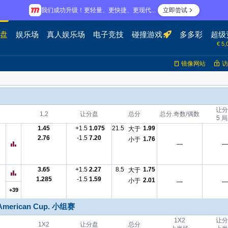
我们成功升级！更轻量、更快捷、更现代...
立即尝试
盘
娱乐场
真人娱乐场
电子竞技
碰撞游戏
多多彩
超级
€ 5,
镜像网站
访
让分
1,2
让分盘
总分
总分.奇数/偶数
5 
1.45
+1.5
1.075
21.5
1.99
大于
2.76
-1.5
7.20
1.76
小于
—
—
3.65
+1.5
2.27
8.5
1.75
大于
1.285
-1.5
1.59
2.01
小于
—
—
+39
merican Cup.
小组赛
1X2
让分
1X2
让分盘
总分