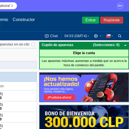
ahora!
emio
Constructor
Entrar
Regístrate
€
Chat
04:53 (GMT-4)
puestas en un clic
Cupón de apuestas
(Selecciones: 0)
Elige la cuota
Las apuestas máximas aumentan a medida que se acerca la
hora de comienzo del partido.
 de
5)
0
5)
0
5)
0
5)