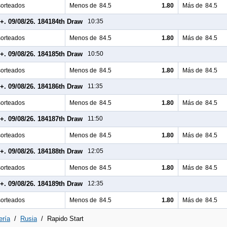
sorteados
Menos de
84.5
1.80
Más de
84.5
0+. 09/08/26. 184184th Draw
10:35
sorteados
Menos de
84.5
1.80
Más de
84.5
0+. 09/08/26. 184185th Draw
10:50
sorteados
Menos de
84.5
1.80
Más de
84.5
0+. 09/08/26. 184186th Draw
11:35
sorteados
Menos de
84.5
1.80
Más de
84.5
0+. 09/08/26. 184187th Draw
11:50
sorteados
Menos de
84.5
1.80
Más de
84.5
0+. 09/08/26. 184188th Draw
12:05
sorteados
Menos de
84.5
1.80
Más de
84.5
0+. 09/08/26. 184189th Draw
12:35
sorteados
Menos de
84.5
1.80
Más de
84.5
ería
/
Rusia
/
Rapido Start