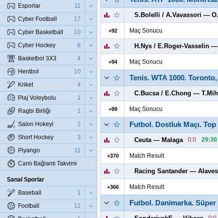
Esporlar
11
S.Bolelli / A.Vavassori
—
O
Cyber Football
17
Maç Sonucu
+92
Cyber Basketball
10
Cyber Hockey
8
H.Nys / E.Roger-Vasselin
—
Basketbol 3X3
4
Maç Sonucu
+94
Hentbol
10
Tenis.
WTA 1000.
Toronto,
Kriket
4
C.Bucsa / E.Chong
—
T.Mih
Plaj Voleybolu
1
Maç Sonucu
+99
Ragbi Birliği
1
Futbol.
Dostluk Maçı.
Top
Salon Hokeyi
2
Short Hockey
3
Ceuta
—
Malaga
0:0
29:45
Piyango
11
Match Result
+368
Canlı Bağlantı Takvimi
Racing Santander
—
Alaves
Sanal Sporlar
Match Result
+366
Baseball
1
Futbol.
Danimarka.
Süper 
Football
12