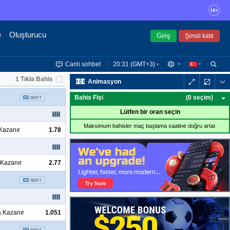
e
Oluşturucu
Giriş
Şimdi katıl
Canlı sohbet
20:31 (GMT+3)
1 Tıkla Bahis
Animasyon
Bahis Fişi
(0 seçim)
SERT
Lütfen bir oran seçin
Maksimum bahisler maç başlama saatine doğru artar.
 Kazanır
1.78
 Kazanır
2.77
SERT
a Kazanır
1.051