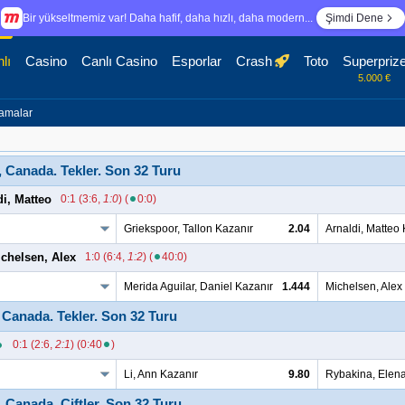
Bir yükseltmemiz var! Daha hafif, daha hızlı, daha modern...
Şimdi Dene
lı
Casino
Canlı Casino
Esporlar
Crash
Toto
Superpriz
5.000 €
amalar
, Canada.
Tekler.
Son 32 Turu
di, Matteo
0:1 (3:6,
1:0
)
(
0:0)
Griekspoor, Tallon Kazanır
2.04
Arnaldi, Matteo
chelsen, Alex
1:0 (6:4,
1:2
)
(
40:0)
Merida Aguilar, Daniel Kazanır
1.444
Michelsen, Alex
 Canada.
Tekler.
Son 32 Turu
0:1 (2:6,
2:1
)
(0:40
)
Li, Ann Kazanır
9.80
Rybakina, Elen
, Canada.
Çiftler.
Son 32 Turu