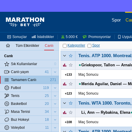
Spor
Can
Sonuçlar
İstatistikler
5.000 €
Promosyonlar
Uygul
Kategoriler
Spor
Tüm Etkinlikler
Canlı
Tenis.
ATP 1000.
Montreal
Canlı
Sık Kullanılanlar
0
Griekspoor, Tallon
—
Arnal
Canlı yayın
41
Maç Sonucu
+133
Tamamen Canlı
271
Merida Aguilar, Daniel
—
Mi
Futbol
119
Maç Sonucu
+123
Tenis
25
Tenis.
WTA 1000.
Toronto,
Basketbol
20
Masa Tenisi
34
Li, Ann
—
Rybakina, Elena
Buz Hokeyi
18
Maç Sonucu
+108
Voleybol
11
Tenis.
ATP 1000.
Montreal